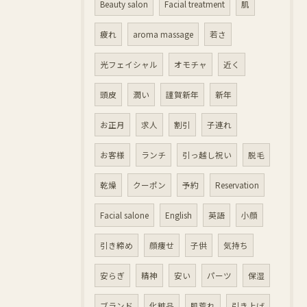
Beauty salon
Facial treatment
肌
疲れ
aroma massage
若さ
光フェイシャル
オモチャ
近く
頭皮
潤い
謹賀新年
新年
お正月
求人
割引
子連れ
お客様
ランチ
引っ越し祝い
脱毛
乾燥
クーポン
予約
Reservation
Facial salone
English
英語
小顔
引き締め
顔痩せ
子供
気持ち
安らぎ
精神
安い
パーツ
保湿
ブランド
化粧品
肌荒れ
引き上げ