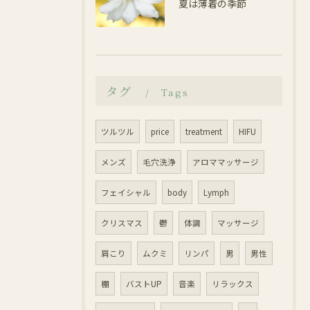
夏は薄着の季節
タグ
Tags
ツルツル
price
treatment
HIFU
メンズ
毛穴洗浄
アロママッサージ
フェイシャル
body
Lymph
クリスマス
鬱
体調
マッサージ
肩こり
ムクミ
リンパ
男
男性
棚
バストUP
音楽
リラックス