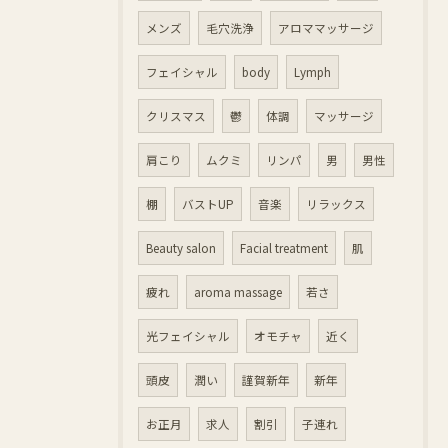
メンズ
毛穴洗浄
アロママッサージ
フェイシャル
body
Lymph
クリスマス
鬱
体調
マッサージ
肩こり
ムクミ
リンパ
男
男性
棚
バストUP
音楽
リラックス
Beauty salon
Facial treatment
肌
疲れ
aroma massage
若さ
光フェイシャル
オモチャ
近く
頭皮
潤い
謹賀新年
新年
お正月
求人
割引
子連れ